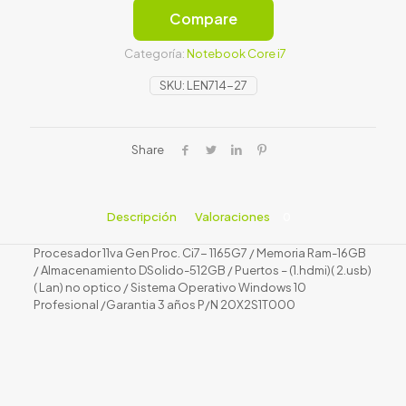
Compare
Categoría:
Notebook Core i7
SKU:
LEN714-27
Share
Descripción
Valoraciones
0
Procesador 11va Gen Proc. Ci7- 1165G7 / Memoria Ram-16GB
/ Almacenamiento DSolido-512GB / Puertos – (1.hdmi)( 2.usb)
( Lan) no optico / Sistema Operativo Windows 10
Profesional /Garantia 3 años P/N 20X2S1T000
Valoraciones
No hay valoraciones aún.