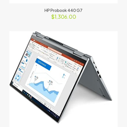
HP Probook 440 G7
$
1,306.00