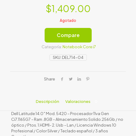
$
1,409.00
Agotado
Compare
Categoría:
Notebook Core i7
SKU:
DEL714-04
Share
Descripción
Valoraciones
0
Dell Latitude 14.0″ Mod. 5420 – Procesador 11va Gen
Ci7.1165G7 – Ram .8GB – Almacenamiento Solido.256Gb / no
óptico / Ptos. 1.HDMI- 2. Usb – Lan / Licencia Windows 10
Profesional / Color Silver / Teclado español / 3 años