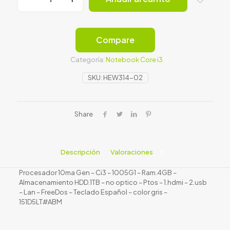
G7
/
Free
DOS
Compare
cantidad
Categoría:
Notebook Core i3
SKU:
HEW314-02
Share
Descripción
Valoraciones
0
Procesador 10ma Gen – Ci3 – 1005G1 – Ram.4GB –
Almacenamiento HDD.1TB – no optico – Ptos – 1.hdmi – 2.usb
– Lan – FreeDos – Teclado Español – color gris –
151D5LT#ABM
Valoraciones