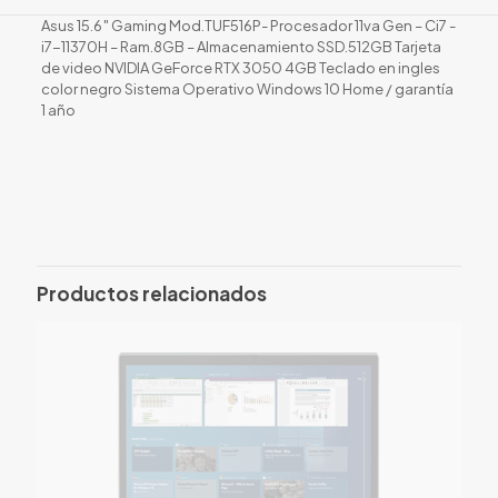
Asus 15.6″ Gaming Mod.TUF516P- Procesador 11va Gen – Ci7 -
i7-11370H – Ram.8GB – Almacenamiento SSD.512GB Tarjeta
de video NVIDIA GeForce RTX 3050 4GB Teclado en ingles
color negro Sistema Operativo Windows 10 Home / garantía
1 año
Valoraciones
No hay valoraciones aún.
Solo los usuarios registrados que hayan comprado este
producto pueden hacer una valoración.
Productos relacionados