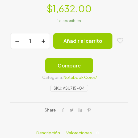
$
1,632.00
1 disponibles
Asus
Añadir al carrito
15.6"
Gaming
Mod.TUF516P
cantidad
Compare
Categoría:
Notebook Core i7
SKU:
ASU715-04
Share
Descripción
Valoraciones
0