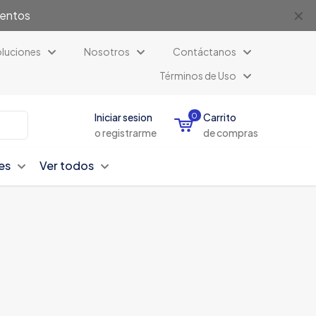
✕
uentos
luciones
Nosotros
Contáctanos
Términos de Uso
Iniciar sesion
0
Carrito
o registrarme
de compras
es
Ver todos