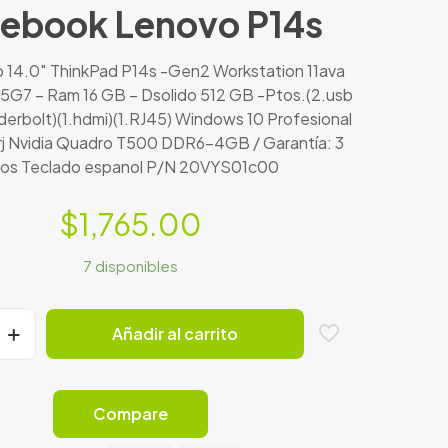
ebook Lenovo P14s
 14.0″ ThinkPad P14s -Gen2 Workstation 11ava
65G7 – Ram 16 GB – Dsolido 512 GB -Ptos.(2.usb
derbolt)(1.hdmi)(1.RJ45) Windows 10 Profesional
arj Nvidia Quadro T500 DDR6-4GB / Garantía: 3
os Teclado espanol P/N 20VYS01c00
$
1,765.00
7 disponibles
Añadir al carrito
Compare