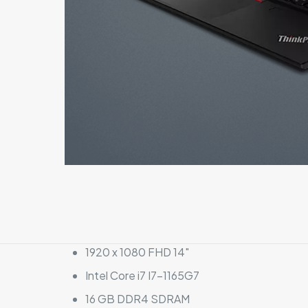
1920 x 1080 FHD 14″
Intel Core i7 I7-1165G7
16 GB DDR4 SDRAM