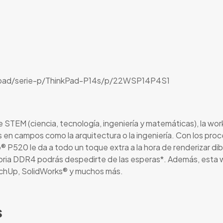
kpad/serie-p/ThinkPad-P14s/p/22WSP14P4S1
STEM (ciencia, tecnología, ingeniería y matemáticas), la work
s en campos como la arquitectura o la ingeniería. Con los pr
® P520 le da a todo un toque extra a la hora de renderizar d
ia DDR4 podrás despedirte de las esperas*. Además, esta work
chUp, SolidWorks® y muchos más.
s