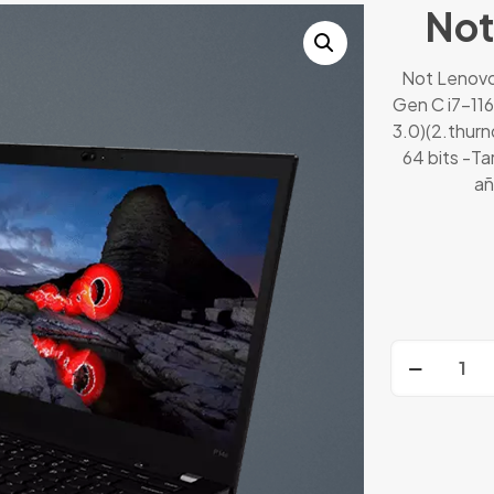
Not
Not Lenovo
Gen C i7-11
3.0)(2.thurn
64 bits -T
añ
Notebook
Lenovo
P14s
cantidad