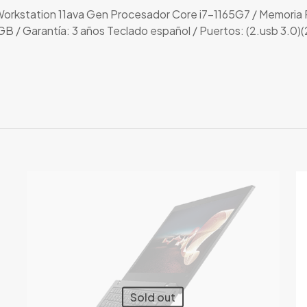
rkstation 11ava Gen Procesador Core i7-1165G7 / Memoria 
 / Garantía: 3 años Teclado español / Puertos: (2.usb 3.0)(2
Valoraciones
nes aún.
s registrados que hayan comprado este producto pueden hace
Sold out