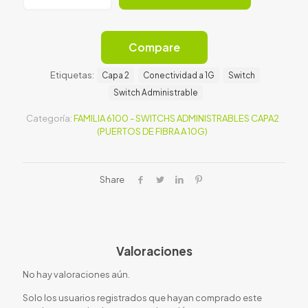
24G
POE+
370W
4SFP+
Compare
Switch
cantidad
Etiquetas:
Capa 2
Conectividad a 1G
Switch
Switch Administrable
Categoría:
FAMILIA 6100 - SWITCHS ADMINISTRABLES CAPA2
(PUERTOS DE FIBRA A 10G)
Share
Valoraciones
No hay valoraciones aún.
Solo los usuarios registrados que hayan comprado este