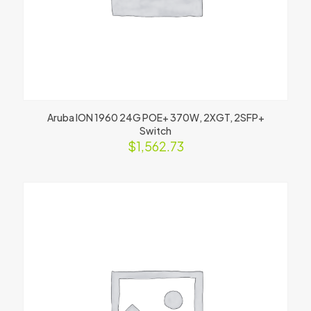
Aruba ION 1960 24G POE+ 370W, 2XGT, 2SFP+
Switch
$
1,562.73