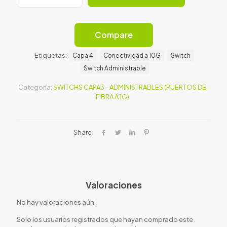
24G
4
SFP
fibra
Compare
-
Rack
Etiquetas:
Capa 4
Conectividad a 10G
Switch
cantidad
Switch Administrable
Categoría:
SWITCHS CAPA3 - ADMINISTRABLES (PUERTOS DE
FIBRA A 1G)
Share
Valoraciones
No hay valoraciones aún.
Solo los usuarios registrados que hayan comprado este