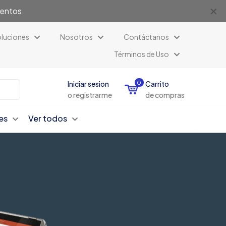
✕
uentos
luciones
Nosotros
Contáctanos
Términos de Uso
Iniciar sesion
0
Carrito
o registrarme
de compras
es
Ver todos
ías PowerEdge
s de última generación