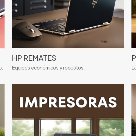
HP REMATES
P
s.
Equipos económicos y robustos.
L