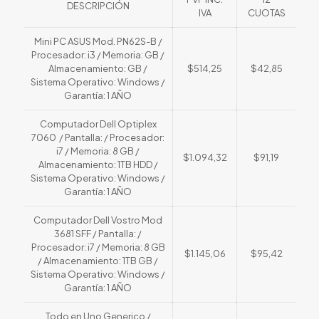
DESCRIPCIÓN
IVA
CUOTAS
Mini PC ASUS Mod. PN62S-B /
Procesador: i3 / Memoria: GB /
Almacenamiento: GB /
$514,25
$42,85
Sistema Operativo: Windows /
Garantía: 1 AÑO
Computador Dell Optiplex
7060 / Pantalla: / Procesador:
i7 / Memoria: 8 GB /
$1.094,32
$91,19
Almacenamiento: 1TB HDD /
Sistema Operativo: Windows /
Garantía: 1 AÑO
Computador Dell Vostro Mod
3681 SFF / Pantalla: /
Procesador: i7 / Memoria: 8 GB
$1.145,06
$95,42
/ Almacenamiento: 1TB GB /
Sistema Operativo: Windows /
Garantía: 1 AÑO
Todo en Uno Generico /