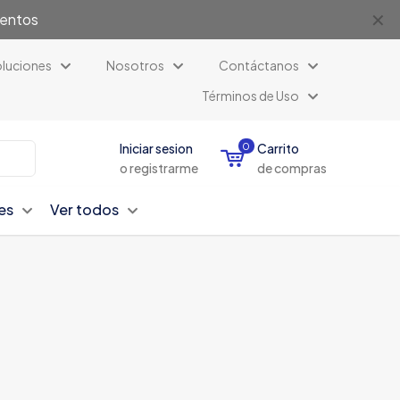
✕
uentos
luciones
Nosotros
Contáctanos
Términos de Uso
Iniciar sesion
0
Carrito
o registrarme
de compras
es
Ver todos