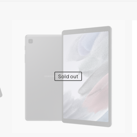
s registrados que hayan comprado este producto pueden hace
Sold out