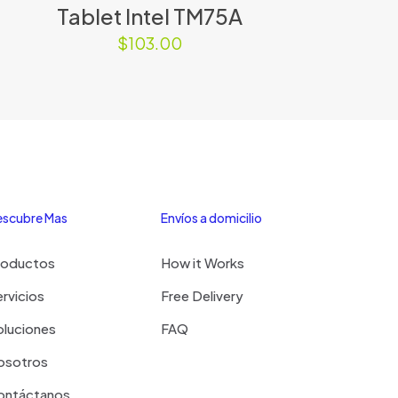
Tablet Intel TM75A
$
103.00
scubre Mas
Envíos a domicilio
roductos
How it Works
rvicios
Free Delivery
oluciones
FAQ
osotros
ontáctanos