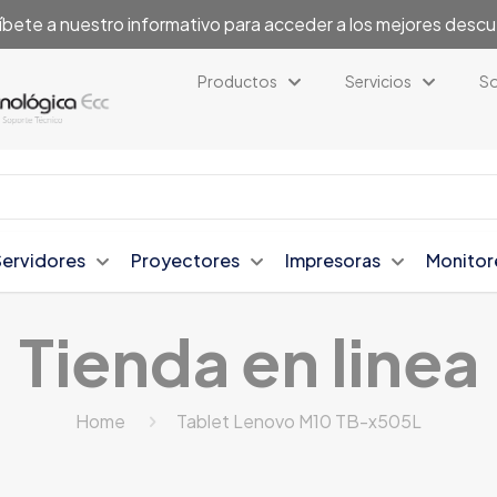
íbete a nuestro informativo para acceder a los mejores desc
Productos
Servicios
So
Servidores
Proyectores
Impresoras
Monitor
Tienda en linea
Home
Tablet Lenovo M10 TB-x505L