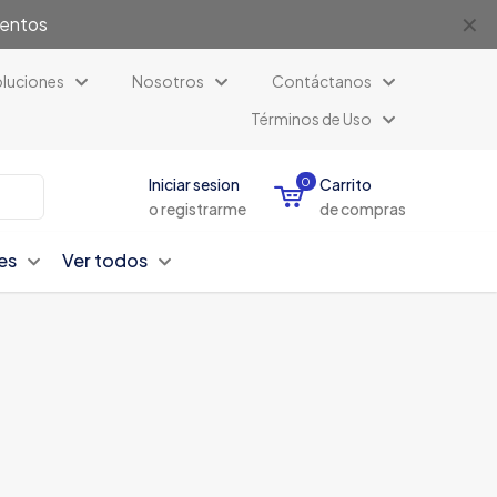
✕
uentos
luciones
Nosotros
Contáctanos
Términos de Uso
Iniciar sesion
0
Carrito
o registrarme
de compras
es
Ver todos