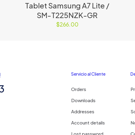
Tablet Samsung A7 Lite /
SM-T225NZK-GR
$
266.00
!
Servicio al Cliente
De
3
Orders
P
Downloads
Se
Addresses
S
Account details
N
Lost password
C