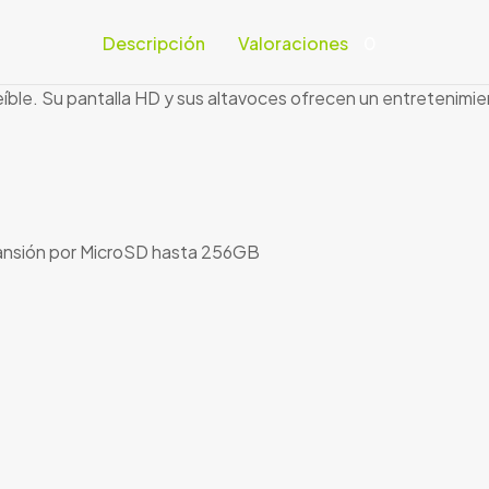
Descripción
Valoraciones
0
íble. Su pantalla HD y sus altavoces ofrecen un entretenimien
nsión por MicroSD hasta 256GB
Valoraciones
nes aún.