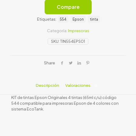
Compare
Etiquetas:
554
Epson
tinta
Categoría:
Impresoras
SKU:
TIN554EPS01
Share
Descripción
Valoraciones
0
KIT de tintas Epson Originales 4 tintas (65ml c/u) código
544 compatible para impresoras Epson de 4 colores con
sistema EcoTank.
Valoraciones
No hay valoraciones aún.