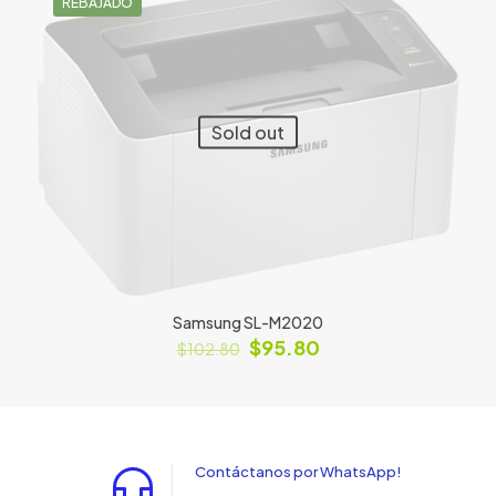
REBAJADO
Sold out
Samsung SL-M2020
$
95.80
$
102.80
Contáctanos por WhatsApp!