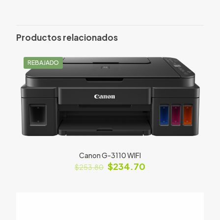
Solo los usuarios registrados que hayan comprado este
producto pueden hacer una valoración.
Productos relacionados
REBAJADO
Canon G-3110 WIFI
$
234.70
$
253.80