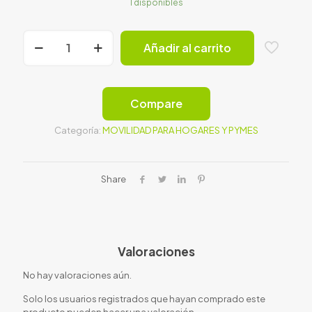
1 disponibles
Instant
Añadir al carrito
On
AP22
with
12V
PSU
Compare
WW
Bundle
Categoría:
MOVILIDAD PARA HOGARES Y PYMES
(Ap22
+
power
Share
adapter
+
cable)
cantidad
Valoraciones
No hay valoraciones aún.
Solo los usuarios registrados que hayan comprado este
producto pueden hacer una valoración.