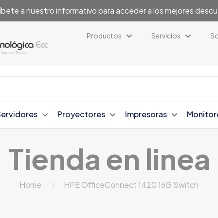
íbete a nuestro informativo para acceder a los mejores desc
Productos
Servicios
So
Servidores
Proyectores
Impresoras
Monitor
Tienda en linea
Home
HPE OfficeConnect 1420 16G Switch