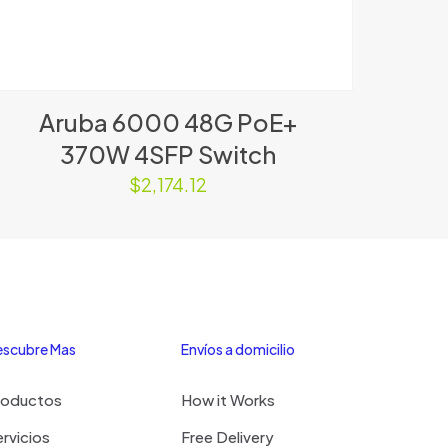
Aruba 6000 48G PoE+
370W 4SFP Switch
$
2,174.12
scubre Mas
Envíos a domicilio
roductos
How it Works
rvicios
Free Delivery