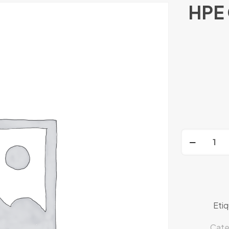
HPE 
HPE
OfficeConn
1420
16G
Switch
cantidad
Eti
Cate