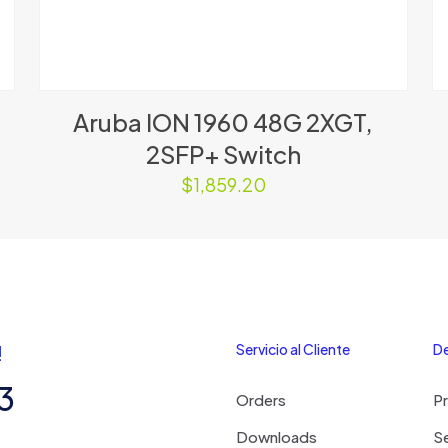
Aruba ION 1960 48G 2XGT,
2SFP+ Switch
$
1,859.20
!
Servicio al Cliente
De
3
Orders
P
Downloads
Se