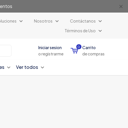
✕
uentos
luciones
Nosotros
Contáctanos
Términos de Uso
Iniciar sesion
0
Carrito
o registrarme
de compras
es
Ver todos