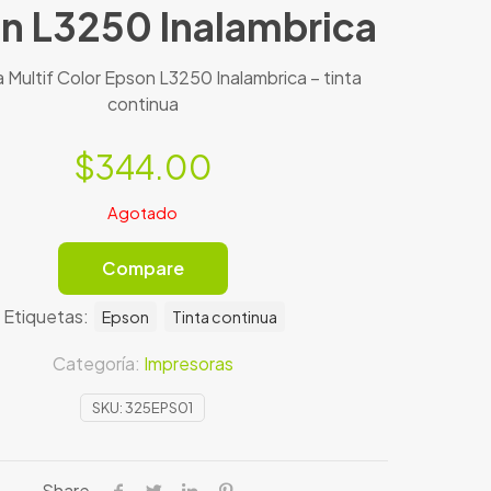
n L3250 Inalambrica
 Multif Color Epson L3250 Inalambrica – tinta
continua
$
344.00
Agotado
Compare
Etiquetas:
Epson
Tinta continua
Categoría:
Impresoras
SKU:
325EPS01
Share