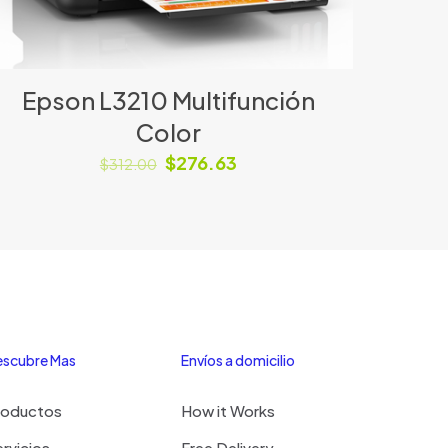
Epson L3210 Multifunción
Color
$
276.63
$
312.00
scubre Mas
Envíos a domicilio
roductos
How it Works
rvicios
Free Delivery