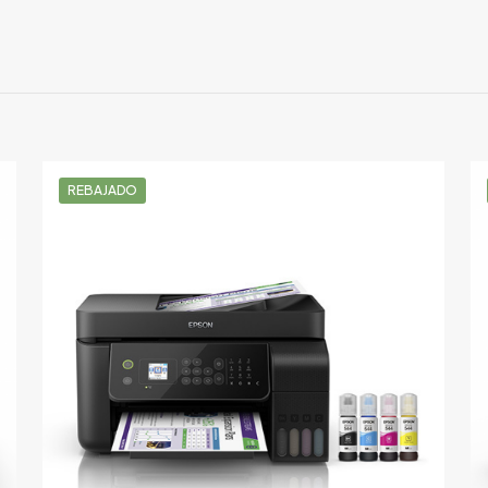
Valoraciones
nes aún.
s registrados que hayan comprado este producto pueden hace
REBAJADO