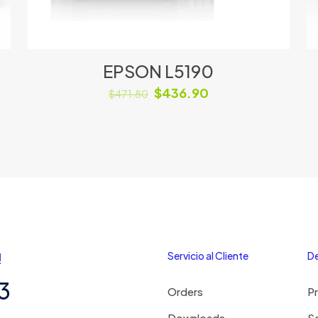
EPSON L5190
$
436.90
$
471.80
!
Servicio al Cliente
De
3
Orders
P
Downloads
Se