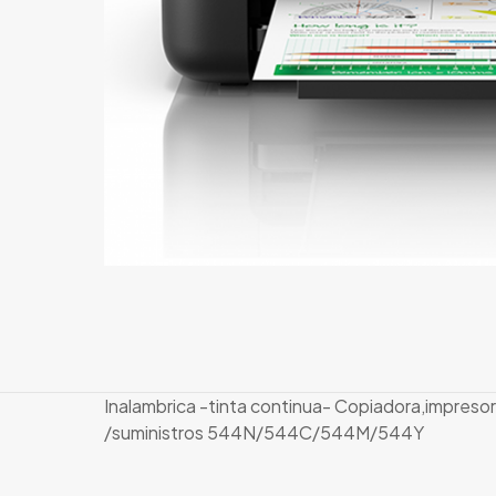
Inalambrica -tinta continua- Copiadora,impresor
/suministros 544N/544C/544M/544Y