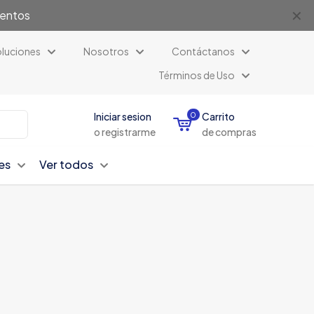
✕
uentos
luciones
Nosotros
Contáctanos
Términos de Uso
Iniciar sesion
0
Carrito
o registrarme
de compras
es
Ver todos