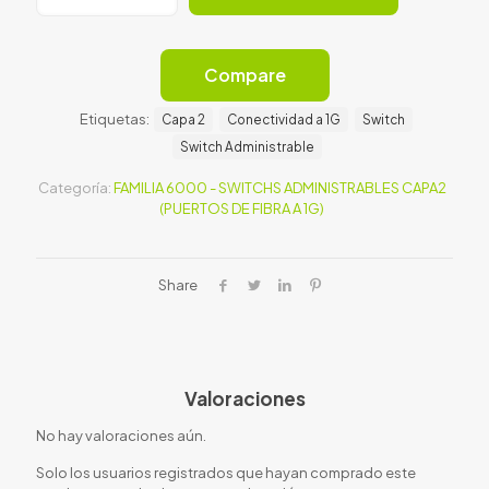
48G
PoE+
370W
4SFP
Compare
Switch
cantidad
Etiquetas:
Capa 2
Conectividad a 1G
Switch
Switch Administrable
Categoría:
FAMILIA 6000 - SWITCHS ADMINISTRABLES CAPA2
(PUERTOS DE FIBRA A 1G)
Share
Valoraciones
No hay valoraciones aún.
Solo los usuarios registrados que hayan comprado este