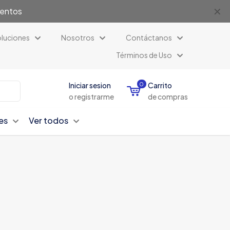
✕
uentos
luciones
Nosotros
Contáctanos
Términos de Uso
Iniciar sesion
0
Carrito
o registrarme
de compras
es
Ver todos