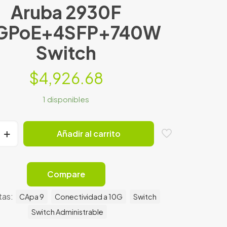
Aruba 2930F
GPoE+4SFP+740W
Switch
$
4,926.68
1 disponibles
Añadir al carrito
SFP+740W
Compare
tas:
CApa 9
Conectividad a 10G
Switch
Switch Administrable