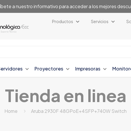
íbete a nuestro informativo para acceder a los mejores desc
Productos
Servicios
So
Servidores
Proyectores
Impresoras
Monitor
Tienda en linea
Home
Aruba 2930F 48GPoE+4SFP+740W Switch