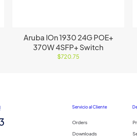
Aruba IOn 1930 24G POE+
370W 4SFP+ Switch
$
720.75
!
Servicio al Cliente
De
3
Orders
P
Downloads
Se