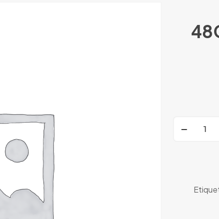
48
Aruba
2930F
48GPoE+4
Switch
cantidad
Etique