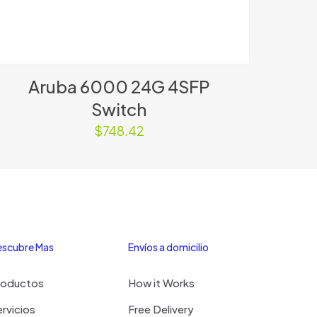
Aruba 6000 24G 4SFP
Switch
$
748.42
scubre Mas
Envíos a domicilio
roductos
How it Works
rvicios
Free Delivery