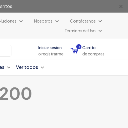
✕
uentos
luciones
Nosotros
Contáctanos
Términos de Uso
Iniciar sesion
0
Carrito
o registrarme
de compras
es
Ver todos
×200