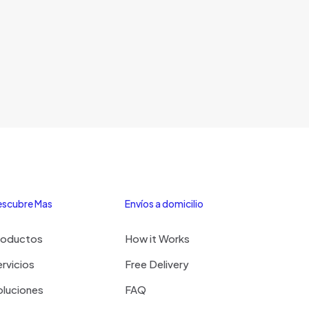
scubre Mas
Envíos a domicilio
roductos
How it Works
rvicios
Free Delivery
oluciones
FAQ