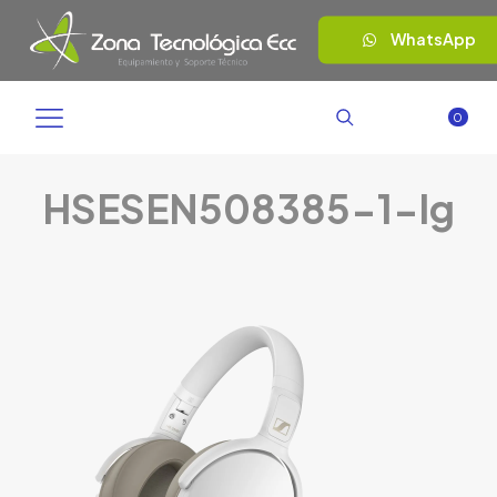
WhatsApp
0
HSESEN508385-1-lg