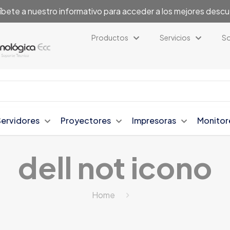
íbete a nuestro informativo para acceder a los mejores desc
Productos
Servicios
So
Servidores
Proyectores
Impresoras
Monitor
dell not icono
Home