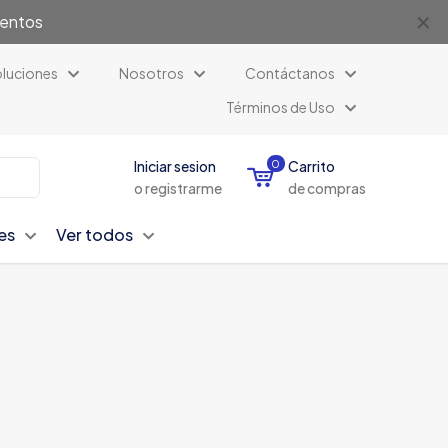
✕
uentos
luciones
Nosotros
Contáctanos
Términos de Uso
Iniciar sesion
0
Carrito
o registrarme
de compras
es
Ver todos