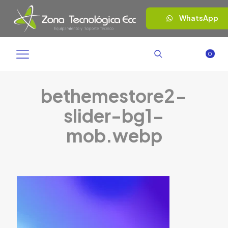
WhatsApp
0
bethemestore2-
slider-bg1-
mob.webp