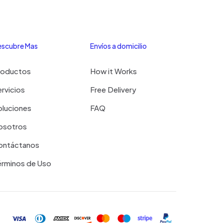
scubre Mas
Envíos a domicilio
roductos
How it Works
rvicios
Free Delivery
oluciones
FAQ
osotros
ontáctanos
érminos de Uso