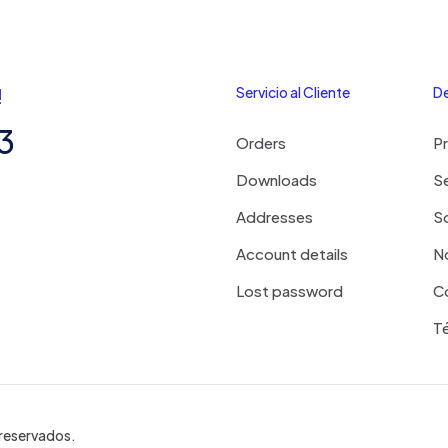
!
Servicio al Cliente
De
3
Orders
P
Downloads
Se
Addresses
S
Account details
N
Lost password
C
T
reservados.