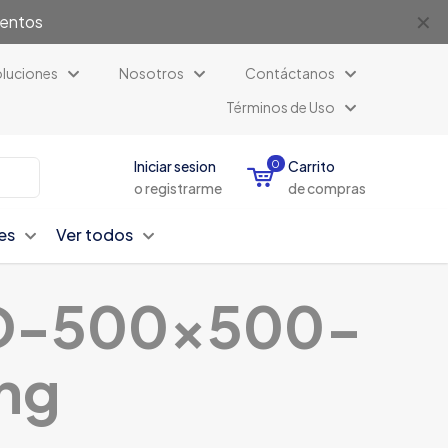
✕
uentos
luciones
Nosotros
Contáctanos
Términos de Uso
Iniciar sesion
0
Carrito
o registrarme
de compras
es
Ver todos
HD-500×500-
ng