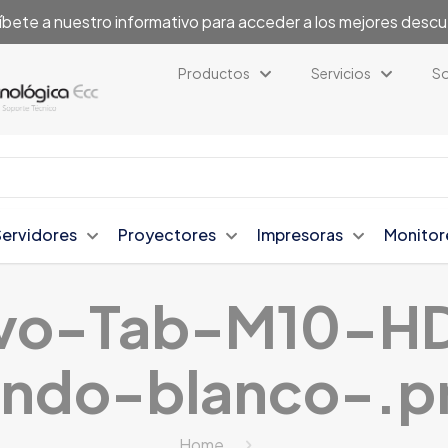
íbete a nuestro informativo para acceder a los mejores desc
Productos
Servicios
So
Servidores
Proyectores
Impresoras
Monitor
ovo-Tab-M10-
ondo-blanco-.p
Home