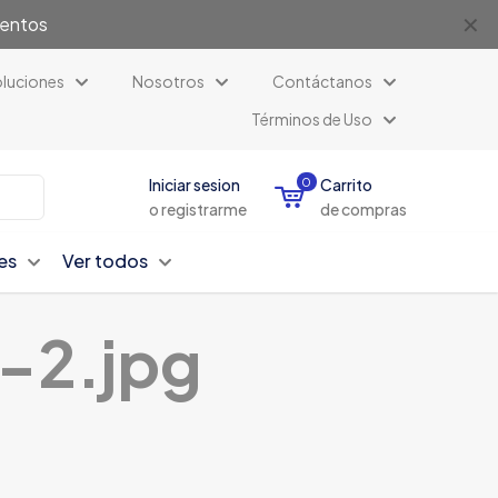
✕
uentos
luciones
Nosotros
Contáctanos
Términos de Uso
Iniciar sesion
0
Carrito
o registrarme
de compras
es
Ver todos
-2.jpg