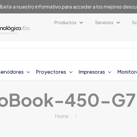
íbete a nuestro informativo para acceder a los mejores desc
Productos
Servicios
So
Servidores
Proyectores
Impresoras
Monitor
oBook-450-G7
Home