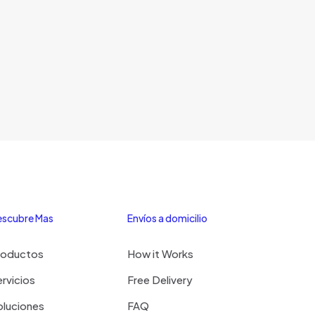
scubre Mas
Envíos a domicilio
roductos
How it Works
rvicios
Free Delivery
oluciones
FAQ