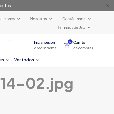
✕
uentos
luciones
Nosotros
Contáctanos
Términos de Uso
Iniciar sesion
0
Carrito
o registrarme
de compras
es
Ver todos
14-02.jpg