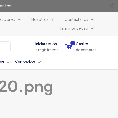
✕
uentos
luciones
Nosotros
Contáctanos
Términos de Uso
Iniciar sesion
0
Carrito
o registrarme
de compras
es
Ver todos
420.png