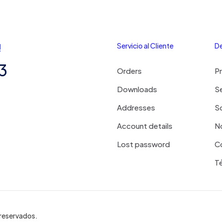
!
Servicio al Cliente
De
3
Orders
P
Downloads
Se
Addresses
S
Account details
N
Lost password
C
T
reservados.