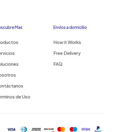
scubre Mas
Envíos a domicilio
roductos
How it Works
rvicios
Free Delivery
oluciones
FAQ
osotros
ontáctanos
érminos de Uso