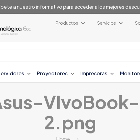
íbete a nuestro informativo para acceder a los mejores desc
Productos
Servicios
So
Servidores
Proyectores
Impresoras
Monitor
sus-VIvoBook
2.png
Home