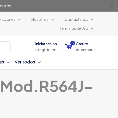
✕
uentos
luciones
Nosotros
Contáctanos
Términos de Uso
Iniciar sesion
0
Carrito
o registrarme
de compras
es
Ver todos
-Mod.R564J-