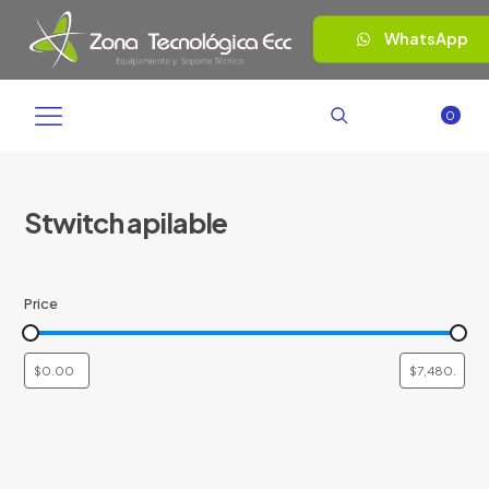
WhatsApp
0
Stwitch apilable
Price