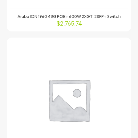
Aruba ION 1960 48G POE+ 600W 2XGT, 2SFP+ Switch
$
2,765.74