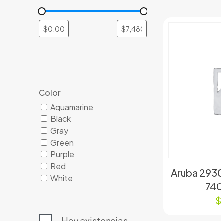
Color
Aquamarine
Black
Gray
Green
Purple
Red
Aruba 29
White
74
Hay existencias