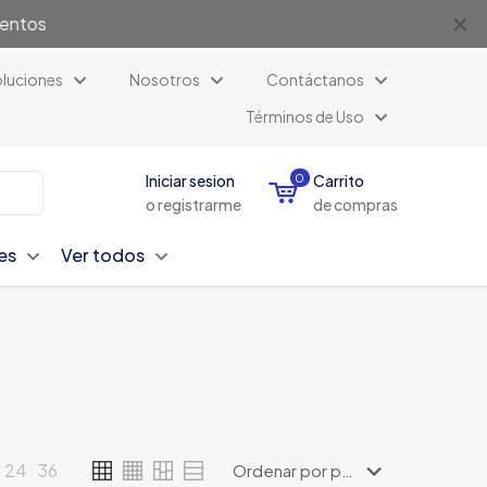
✕
uentos
luciones
Nosotros
Contáctanos
Términos de Uso
Iniciar sesion
0
Carrito
o registrarme
de compras
es
Ver todos
24
36