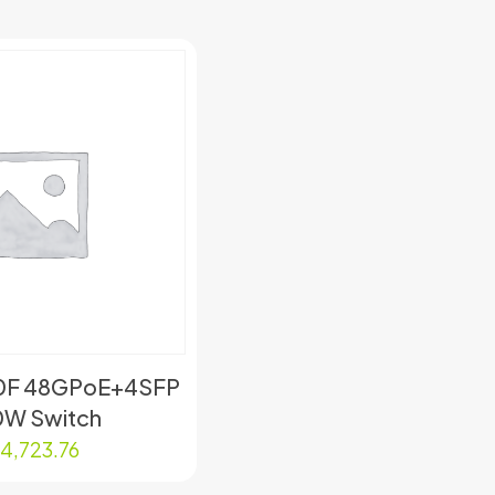
30F 48GPoE+4SFP
0W Switch
$
4,723.76