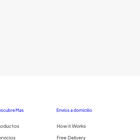
scubre Mas
Envíos a domicilio
roductos
How it Works
rvicios
Free Delivery