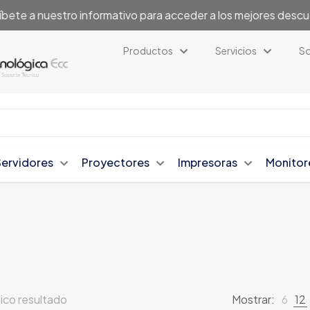
íbete a nuestro informativo para acceder a los mejores desc
Productos
Servicios
So
Servidores
Proyectores
Impresoras
Monitor
ico resultado
Mostrar:
6
12