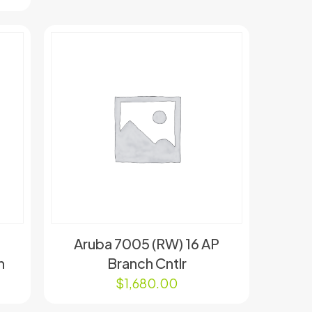
Aruba 7005 (RW) 16 AP
n
Branch Cntlr
$
1,680.00