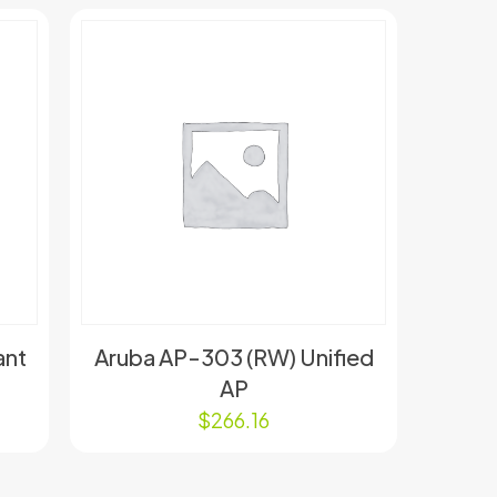
ant
Aruba AP-303 (RW) Unified
AP
$
266.16