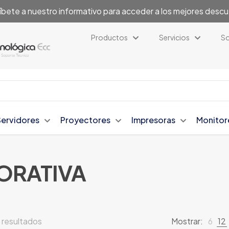
íbete a nuestro informativo para acceder a los mejores desc
Productos
Servicios
So
Servidores
Proyectores
Impresoras
Monitor
ORATIVA
 resultados
Mostrar:
6
12