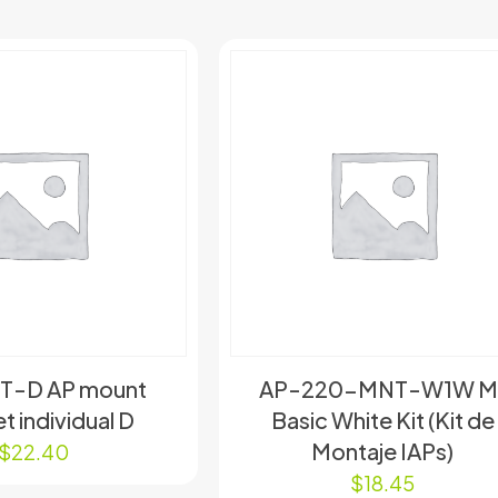
T-D AP mount
AP-220-MNT-W1W M
t individual D
Basic White Kit (Kit de
Montaje IAPs)
$
22.40
$
18.45