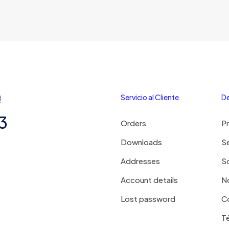
!
Servicio al Cliente
De
3
Orders
P
Downloads
Se
Addresses
S
Account details
N
Lost password
C
T