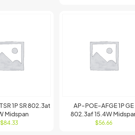
SR 1P SR 802.3at
AP-POE-AFGE 1P GE
W Midspan
802.3af 15.4W Midspa
$
84.33
$
56.66