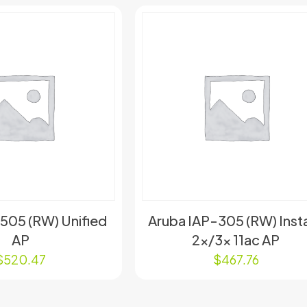
505 (RW) Unified
Aruba IAP-305 (RW) Inst
AP
2x/3x 11ac AP
$
520.47
$
467.76