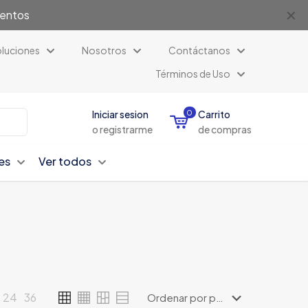
✕
uentos
luciones
Nosotros
Contáctanos
Términos de Uso
Iniciar sesion
0
Carrito
o registrarme
de compras
es
Ver todos
24
36