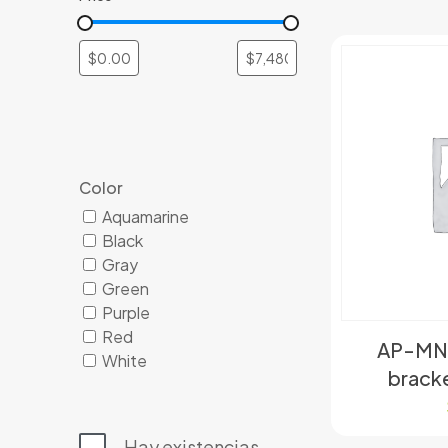
Color
Aquamarine
Black
Gray
Green
Purple
Red
AP-MN
White
bracke
Hay existencias