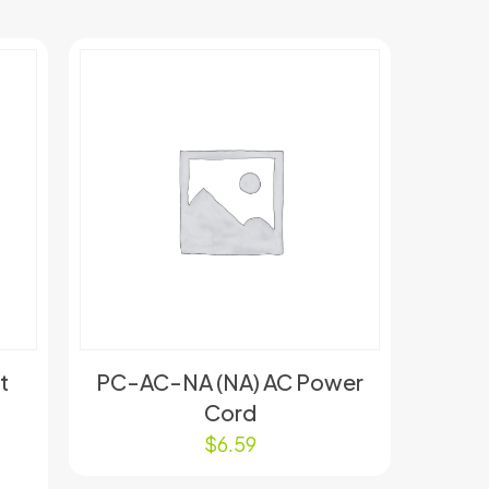
t
PC-AC-NA (NA) AC Power
Cord
$
6.59