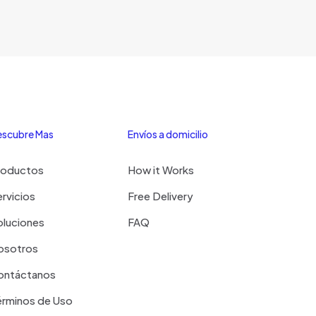
scubre Mas
Envíos a domicilio
roductos
How it Works
rvicios
Free Delivery
oluciones
FAQ
osotros
ontáctanos
érminos de Uso